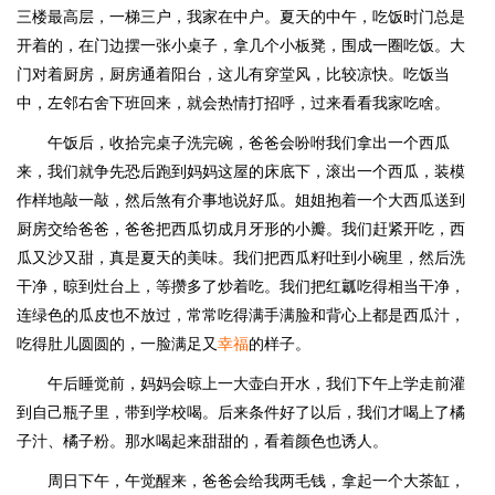
三楼最高层，一梯三户，我家在中户。夏天的中午，吃饭时门总是
开着的，在门边摆一张小桌子，拿几个小板凳，围成一圈吃饭。大
门对着厨房，厨房通着阳台，这儿有穿堂风，比较凉快。吃饭当
中，左邻右舍下班回来，就会热情打招呼，过来看看我家吃啥。
午饭后，收拾完桌子洗完碗，爸爸会吩咐我们拿出一个西瓜
来，我们就争先恐后跑到妈妈这屋的床底下，滚出一个西瓜，装模
作样地敲一敲，然后煞有介事地说好瓜。姐姐抱着一个大西瓜送到
厨房交给爸爸，爸爸把西瓜切成月牙形的小瓣。我们赶紧开吃，西
瓜又沙又甜，真是夏天的美味。我们把西瓜籽吐到小碗里，然后洗
干净，晾到灶台上，等攒多了炒着吃。我们把红瓤吃得相当干净，
连绿色的瓜皮也不放过，常常吃得满手满脸和背心上都是西瓜汁，
吃得肚儿圆圆的，一脸满足又
幸福
的样子。
午后睡觉前，妈妈会晾上一大壶白开水，我们下午上学走前灌
到自己瓶子里，带到学校喝。后来条件好了以后，我们才喝上了橘
子汁、橘子粉。那水喝起来甜甜的，看着颜色也诱人。
周日下午，午觉醒来，爸爸会给我两毛钱，拿起一个大茶缸，