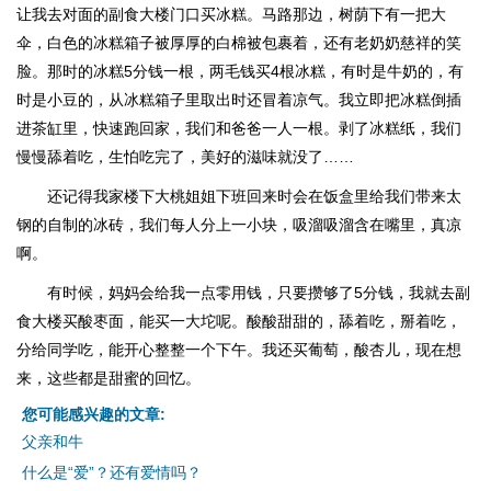
让我去对面的副食大楼门口买冰糕。马路那边，树荫下有一把大
伞，白色的冰糕箱子被厚厚的白棉被包裹着，还有老奶奶慈祥的笑
脸。那时的冰糕5分钱一根，两毛钱买4根冰糕，有时是牛奶的，有
时是小豆的，从冰糕箱子里取出时还冒着凉气。我立即把冰糕倒插
进茶缸里，快速跑回家，我们和爸爸一人一根。剥了冰糕纸，我们
慢慢舔着吃，生怕吃完了，美好的滋味就没了……
还记得我家楼下大桃姐姐下班回来时会在饭盒里给我们带来太
钢的自制的冰砖，我们每人分上一小块，吸溜吸溜含在嘴里，真凉
啊。
有时候，妈妈会给我一点零用钱，只要攒够了5分钱，我就去副
食大楼买酸枣面，能买一大坨呢。酸酸甜甜的，舔着吃，掰着吃，
分给同学吃，能开心整整一个下午。我还买葡萄，酸杏儿，现在想
来，这些都是甜蜜的回忆。
您可能感兴趣的文章:
父亲和牛
什么是“爱”？还有爱情吗？