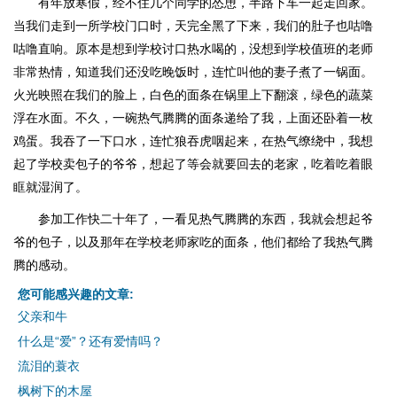
有年放寒假，经不住几个同学的怂恿，半路下车一起走回家。
当我们走到一所学校门口时，天完全黑了下来，我们的肚子也咕噜
咕噜直响。原本是想到学校讨口热水喝的，没想到学校值班的老师
非常热情，知道我们还没吃晚饭时，连忙叫他的妻子煮了一锅面。
火光映照在我们的脸上，白色的面条在锅里上下翻滚，绿色的蔬菜
浮在水面。不久，一碗热气腾腾的面条递给了我，上面还卧着一枚
鸡蛋。我吞了一下口水，连忙狼吞虎咽起来，在热气缭绕中，我想
起了学校卖包子的爷爷，想起了等会就要回去的老家，吃着吃着眼
眶就湿润了。
参加工作快二十年了，一看见热气腾腾的东西，我就会想起爷
爷的包子，以及那年在学校老师家吃的面条，他们都给了我热气腾
腾的感动。
您可能感兴趣的文章:
父亲和牛
什么是“爱”？还有爱情吗？
流泪的蓑衣
枫树下的木屋