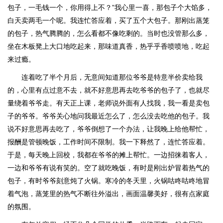
包子，一毛钱一个，你用得上不？”我心里一喜，那包子个大馅多，
白天卖两毛一个呢。我连忙答应着，买了五个大包子。那刚出蒸笼
的包子，热气腾腾的，怎么看都不像吃剩的。当时也没管那么多，
坐在木板凳上大口地吃起来，那味道真香，热乎乎香喷喷地，吃起
来过瘾。
连着吃了半个月后，无意间知道那位爷爷是特意半价卖给我
的，心里有点过意不去，就不好意思再去吃爷爷的包子了，也就尽
量绕着爷爷走。有天正上课，老师说外面有人找我，我一看是卖包
子的爷爷。爷爷关心地问我最近怎么了，怎么没去吃他的包子。我
说不好意思再去吃了，爷爷倒想了一个办法，让我晚上给他帮忙，
报酬是管顿晚饭，工作时间不限制。我一下释然了，连忙答应着。
于是，每天晚上回校，我都在爷爷的摊上帮忙。一边招徕着客人，
一边和爷爷有说有笑的。空了就吃晚饭，有时是刚出炉冒着热气的
包子，有时爷爷刻意炖了火锅。寒冷的冬天里，火锅咕咚咕咚地冒
着气泡，蒸笼里的热气不断往外溢出，画面温馨美好，很有点家庭
的氛围。